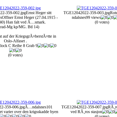
2-359-002.jpg
Ernst Heger sitt
TGE12042022-359-003.jpg
Rot
s
Offiser Ernst Heger (27.04.1915 -
ndalsnes
99 views
40) Han falt ved Ã…smark.
(0 votes)
Krad-Mg kp/MG. Btl 14)
t auf der KriegsgrÃ¤berstÃ¤tte in
Oslo-Alfaset .
lock C Reihe 8 Grab 9
(0 votes)
2-359-006.jpg
Ã…ndalsnes
101
TGE12042022-359-007.jpg
RÃ¸r
et varier over den krigsskadde byen
ved RÃ¸ros stasjon
(0 votes)