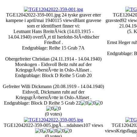
TGE12042022-359-001.jpg
24 tyske graver etter
TGE1204202
kampene i april/mai 1940
115 views
Blant gravene
gravsted
92 view
som er identifisert finner vi:
21.04.19
Leutnant Hans BreitrÃ¼ck (14.03.1915 -
(5. 
14.04.1940) overfÃ¸rt til Iserlohn-StÃ¤dtischer
Friedhof .
Ernst Heger ruh
Endgrablage: Reihe 15 Grab 7A
Endgrablage: B
Obergefreiter Christian (24.11.1914 - 14.04.1940)
Morskogen - Eidsvoll Beitz ruht auf der
KriegsgrÃ¤berstÃ¤tte in Oslo-Alfaset .
Endgrablage: Block D Reihe 5 Grab 20
Gefreiter Willi Dickmann (20.08.1919 - 14.04.1940)
Eidsvoll, Dickmann ruht auf der
KriegsgrÃ¤berstÃ¤tte in Oslo-Alfaset .
Endgrablage: Block D Reihe 5 Grab 22
(0 votes)
TGE12042022-359-005.jpg
Ã…ndalsnes
107 views
TGE1204202
views
Krigsflagg
(0 votes)