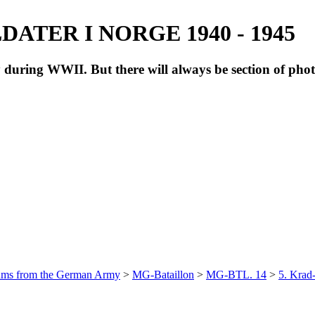
ATER I NORGE 1940 - 1945
during WWII. But there will always be section of pho
bums from the German Army
>
MG-Bataillon
>
MG-BTL. 14
>
5. Krad