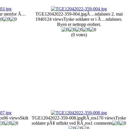
ur utenfor Ã…
TGE12042022-359-004.jpg
Ã…ndalsnes 2. mai
1940
124 views
Tyske soldater er i Ã…ndalsnes.
Byen er nettopp erobret.
(0 votes)
os
96 views
Skilt
TGE12042022-359-008.jpg
RÃ¸ros
170 views
Tyske
soldater pÃ¥ utflukt ved RÃ¸ros
1 comments