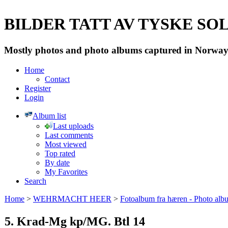
BILDER TATT AV TYSKE SOLD
Mostly photos and photo albums captured in Norway 
Home
Contact
Register
Login
Album list
Last uploads
Last comments
Most viewed
Top rated
By date
My Favorites
Search
Home
>
WEHRMACHT HEER
>
Fotoalbum fra hæren - Photo al
5. Krad-Mg kp/MG. Btl 14