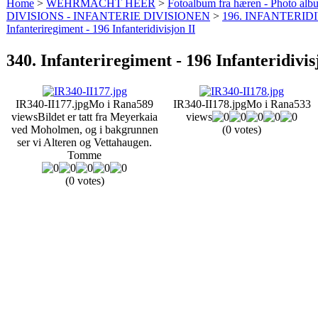
Home
>
WEHRMACHT HEER
>
Fotoalbum fra hæren - Photo al
DIVISIONS - INFANTERIE DIVISIONEN
>
196. INFANTERIDI
Infanteriregiment - 196 Infanteridivisjon II
340. Infanteriregiment - 196 Infanteridivis
IR340-II177.jpg
Mo i Rana
589
IR340-II178.jpg
Mo i Rana
533
views
Bildet er tatt fra Meyerkaia
views
ved Moholmen, og i bakgrunnen
(0 votes)
ser vi Alteren og Vettahaugen.
Tomme
(0 votes)