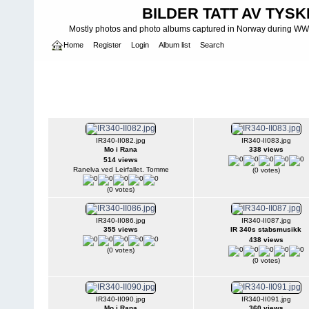
BILDER TATT AV TYSK
Mostly photos and photo albums captured in Norway during WWII.
Home
Register
Login
Album list
Search
Home
>
WEHRMACHT HEER
>
Fotoalbum fra hæren - Photo al
INFANTERIE DIVISIONEN
>
196. INFANTERIDIVISJON - 196. IN
Infanteridivisjon II
340. Infanteriregiment - 196 Infanteridivisj
IR340-II082.jpg
IR340-II083.jpg
Mo i Rana
338 views
514 views
Ranelva ved Leirfallet. Tomme
(0 votes)
(0 votes)
IR340-II086.jpg
IR340-II087.jpg
355 views
IR 340s stabsmusikk
438 views
(0 votes)
(0 votes)
IR340-II090.jpg
IR340-II091.jpg
Mo i Rana
360 views