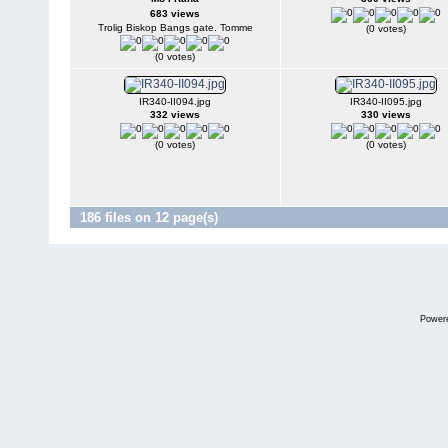
683 views
Trolig Biskop Bangs gate. Tomme
(0 votes)
(0 votes)
IR340-II094.jpg
IR340-II095.jpg
332 views
330 views
(0 votes)
(0 votes)
186 files on 12 page(s)
Power