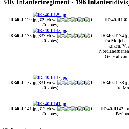
340. Infanteriregiment - 196 Infanteridivis
IR340-II129.jpg
309 views
IR340-II130.
(0 votes)
IR340-II133.jpg
333 views
IR340-II134.jp
(0 votes)
fra Mofjellet.
krigen. Vi s
Nordlandsbanen 
General von 
IR340-II137.jpg
331 views
IR340-II138.jp
(0 votes)
fra M
IR340-II141.jpg
317 views
IR340-II142.jp
(0 votes)
Befinn