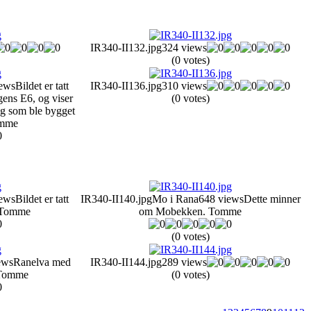
IR340-II132.jpg
324 views
(0 votes)
ews
Bildet er tatt
IR340-II136.jpg
310 views
gens E6, og viser
(0 votes)
gg som ble bygget
Tomme
ews
Bildet er tatt
IR340-II140.jpg
Mo i Rana
648 views
Dette minner
 Tomme
om Mobekken. Tomme
(0 votes)
ews
Ranelva med
IR340-II144.jpg
289 views
. Tomme
(0 votes)