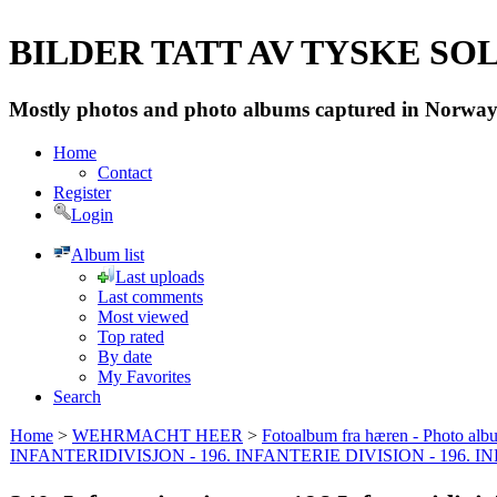
BILDER TATT AV TYSKE SOLD
Mostly photos and photo albums captured in Norway 
Home
Contact
Register
Login
Album list
Last uploads
Last comments
Most viewed
Top rated
By date
My Favorites
Search
Home
>
WEHRMACHT HEER
>
Fotoalbum fra hæren - Photo al
INFANTERIDIVISJON - 196. INFANTERIE DIVISION - 196. 