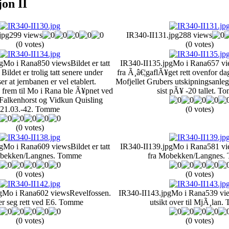
jon II
jpg
299 views
IR340-II131.jpg
288 views
(0 votes)
(0 votes)
g
Mo i Rana
850 views
Bildet er tatt
IR340-II135.jpg
Mo i Rana
657 vi
 Bildet er trolig tatt senere under
fra Ã¸â€¦gaflÃ¥get rett ovenfor da
er at jernbanen er vel etablert.
Mofjellet Grubers utskipningsanle
frem til Mo i Rana ble Ã¥pnet ved
sist pÃ¥ -20 tallet. 
Falkenhorst og Vidkun Quisling
21.03.-42. Tomme
(0 votes)
(0 votes)
g
Mo i Rana
609 views
Bildet er tatt
IR340-II139.jpg
Mo i Rana
581 vi
obekken/Langnes. Tomme
fra Mobekken/Langnes.
(0 votes)
(0 votes)
g
Mo i Rana
602 views
Revelfossen.
IR340-II143.jpg
Mo i Rana
539 vi
er seg rett ved E6. Tomme
utsikt over til MjÃ¸lan
(0 votes)
(0 votes)