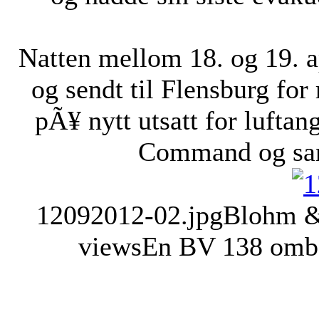
Natten mellom 18. og 19. ap
og sendt til Flensburg for 
pÃ¥ nytt utsatt for luftan
Command og sank
12092012-02.jpg
Blohm &
views
En BV 138 ombo