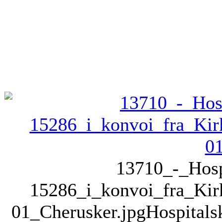
13710_-_Hosp
15286_i_konvoi_fra_Kir
01_Cherusker.jpg
Hospitals