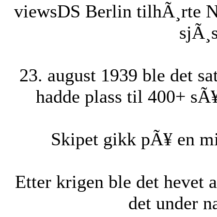
views
DS Berlin tilhÃ¸rte 
sjÃ¸s
23. august 1939 ble det sat
hadde plass til 400+ s
Skipet gikk pÃ¥ en m
Etter krigen ble det hevet 
det under 