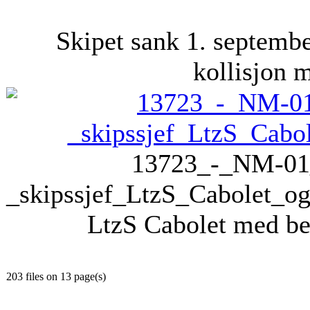
Skipet sank 1. septembe
kollisjon 
13723_-_NM-01_
_skipssjef_LtzS_Cabolet_o
LtzS Cabolet med b
203 files on 13 page(s)