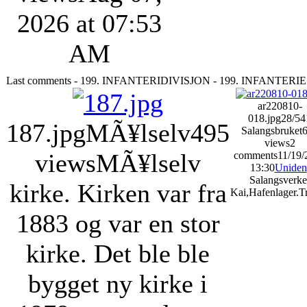
2026 at 07:53
AM
Last comments - 199. INFANTERIDIVISJON - 199. INFANTERI
ar220810-
018.jpg
28/54
187.jpg
MÃ¥lselv
495
Salangsbruket
views
2
views
MÃ¥lselv
comments
11/19/
13:30
Uniden
Salangsverke
kirke. Kirken var fra
Kai,Hafenlager.T
1883 og var en stor
kirke. Det ble ble
bygget ny kirke i