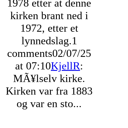
1978 etter at denne
kirken brant ned i
1972, etter et
lynnedslag.
1
comments
02/07/25
at 07:10
KjellR
:
MÃ¥lselv kirke.
Kirken var fra 1883
og var en sto...