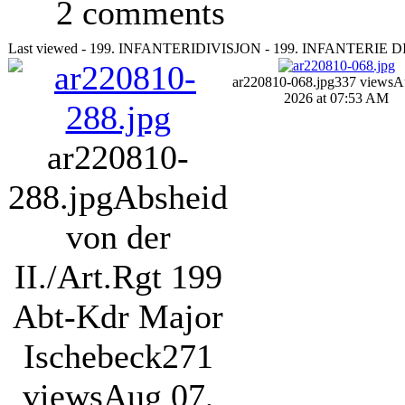
2 comments
Last viewed - 199. INFANTERIDIVISJON - 199. INFANTERIE 
ar220810-068.jpg
337 views
A
2026 at 07:53 AM
ar220810-
288.jpg
Absheid
von der
II./Art.Rgt 199
Abt-Kdr Major
Ischebeck
271
views
Aug 07,