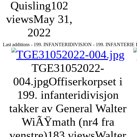
Quisling
102
views
May 31,
2022
Last additions - 199. INFANTERIDIVISJON - 199. INFANTERI
TGE31052022-
004.jpg
Offiserkorpset i
199. infanteridivisjon
takker av General Walter
WiÃŸmath (nr4 fra
venstre)
183 views
Walter