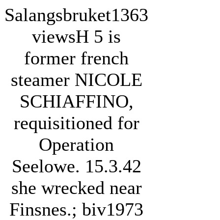
Salangsbruket
1363
views
H 5 is
former french
steamer NICOLE
SCHIAFFINO,
requisitioned for
Operation
Seelowe. 15.3.42
she wrecked near
Finsnes.; biv1973