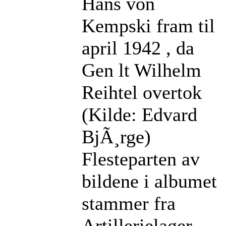
Hans von
Kempski fram til
april 1942 , da
Gen lt Wilhelm
Reihtel overtok
(Kilde: Edvard
BjÃ¸rge)
Flesteparten av
bildene i albumet
stammer fra
Artillerielager