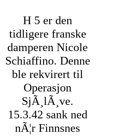
H 5 er den
tidligere franske
damperen Nicole
Schiaffino. Denne
ble rekvirert til
Operasjon
SjÃ¸lÃ¸ve.
15.3.42 sank ned
nÃ¦r Finnsnes