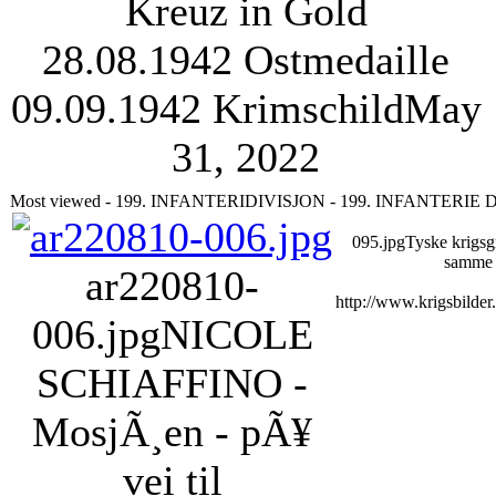
Kreuz in Gold
28.08.1942 Ostmedaille
09.09.1942 Krimschild
May
31, 2022
Most viewed - 199. INFANTERIDIVISJON - 199. INFANTERIE 
095.jpg
Tyske krigsg
samme 
ar220810-
http://www.krigsbilde
006.jpg
NICOLE
SCHIAFFINO -
MosjÃ¸en - pÃ¥
vei til