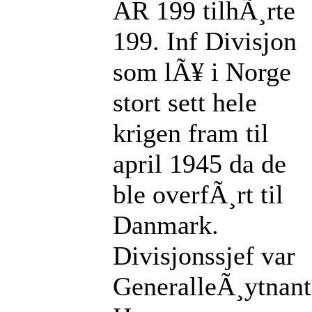
AR 199 tilhÃ¸rte
199. Inf Divisjon
som lÃ¥ i Norge
stort sett hele
krigen fram til
april 1945 da de
ble overfÃ¸rt til
Danmark.
Divisjonssjef var
GeneralleÃ¸ytnant