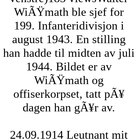
WiÃŸmath ble sjef for
199. Infanteridivisjon i
august 1943. En stilling
han hadde til midten av juli
1944. Bildet er av
WiÃŸmath og
offiserkorpset, tatt pÃ¥
dagen han gÃ¥r av.
24.09.1914 Leutnant mit