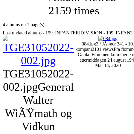
2159 times
4 albums on 1 page(s)
Last updated albums - 199. INFANTERIDIVISJON - 199. INFA
084.jpg
3./ JÃ¤ger 341 - 10.
kompani
2101 views
Fra flomm
Gaula. Flommen kulminerte 
ettermiddagen 24 august 19
Mar 14, 2020
TGE31052022-
002.jpg
General
Walter
WiÃŸmath og
Vidkun