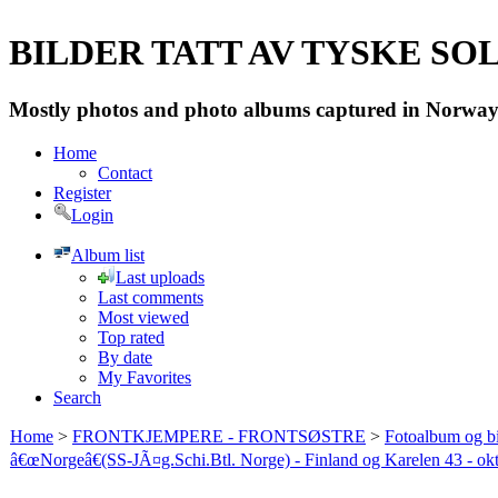
BILDER TATT AV TYSKE SOLD
Mostly photos and photo albums captured in Norway 
Home
Contact
Register
Login
Album list
Last uploads
Last comments
Most viewed
Top rated
By date
My Favorites
Search
Home
>
FRONTKJEMPERE - FRONTSØSTRE
>
Fotoalbum og bi
â€œNorgeâ€(SS-JÃ¤g.Schi.Btl. Norge) - Finland og Karelen 43 - ok