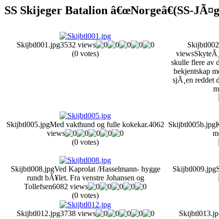
SS Skijeger Batalion â€œNorgeâ€(SS-JÃ¤g.
Skijbtl001.jpg
3532 views
Skijbtl002
(0 votes)
views
SkyteÃ¸
skulle flere av
bekjentskap 
sjÃ¸en reddet 
m
Skijbtl005.jpg
Med vakthund og fulle kokekar.
4062
Skijbtl005b.jpg
K
views
me
(0 votes)
Skijbtl008.jpg
Ved Kaprolat /Hasselmann- hygge
Skijbtl009.jpg
rundt bÃ¥let. Fra venstre Johansen og
Tollefsen
6082 views
(0 votes)
Skijbtl012.jpg
3738 views
Skijbtl013.j