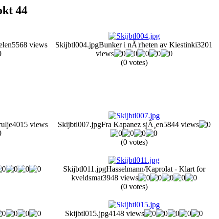
okt 44
elen
5568 views
Skijbtl004.jpg
Bunker i nÃ¦rheten av Kiestinki
3201
views
(0 votes)
ulje
4015 views
Skijbtl007.jpg
Fra Kapanez sjÃ¸en
5844 views
(0 votes)
Skijbtl011.jpg
Hasselmann/Kaprolat - Klart for
kveldsmat
3948 views
(0 votes)
Skijbtl015.jpg
4148 views