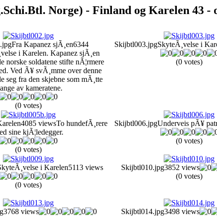
Schi.Btl. Norge) - Finland og Karelen 43 - 
.jpg
Fra Kapanez sjÃ¸en
6344
Skijbtl003.jpg
SkyteÃ¸velse i Kar
velse i Karelen. Kapanez sjÃ¸en
 de norske soldatene stifte nÃ¦rmere
(0 votes)
med. Ved Ã¥ svÃ¸mme over denne
de seg fra den skjebne som mÃ¸tte
ange av kameratene.
(0 votes)
arelen
4085 views
To hundefÃ¸rere
Skijbtl006.jpg
Underveis pÃ¥ patr
d sine kjÃ¦ledegger.
(0 votes)
(0 votes)
SkyteÃ¸velse i Karelen
5113 views
Skijbtl010.jpg
3852 views
(0 votes)
(0 votes)
pg
3768 views
Skijbtl014.jpg
3498 views