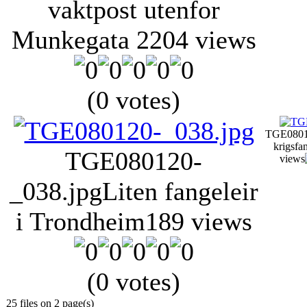
vaktpost utenfor
Munkegata 2
204 views
(0 votes)
TGE0801
krigsfa
TGE080120-
views
_038.jpg
Liten fangeleir
i Trondheim
189 views
(0 votes)
25 files on 2 page(s)