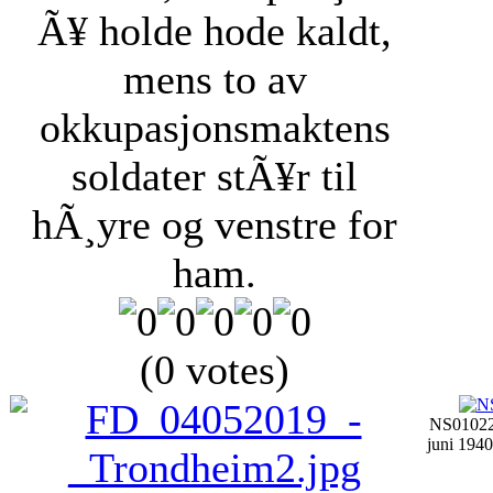
Ã¥ holde hode kaldt,
mens to av
okkupasjonsmaktens
soldater stÃ¥r til
hÃ¸yre og venstre for
ham.
(0 votes)
NS01022
juni 1940