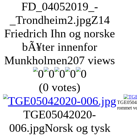
FD_04052019_-
_Trondheim2.jpg
Z14
Friedrich Ihn og norske
bÃ¥ter innenfor
Munkholmen
207 views
(0 votes)
TGE05042
rommet ve
TGE05042020-
006.jpg
Norsk og tysk