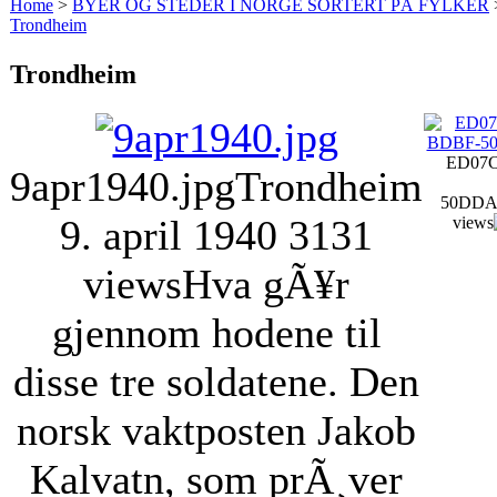
Home
>
BYER OG STEDER I NORGE SORTERT PÅ FYLKER
Trondheim
Trondheim
ED07C
9apr1940.jpg
Trondheim
50DDA
9. april 1940
3131
views
views
Hva gÃ¥r
gjennom hodene til
disse tre soldatene. Den
norsk vaktposten Jakob
Kalvatn, som prÃ¸ver