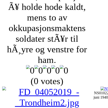
Ã¥ holde hode kaldt,
mens to av
okkupasjonsmaktens
soldater stÃ¥r til
hÃ¸yre og venstre for
ham.
(0 votes)
NS01022
juni 1940