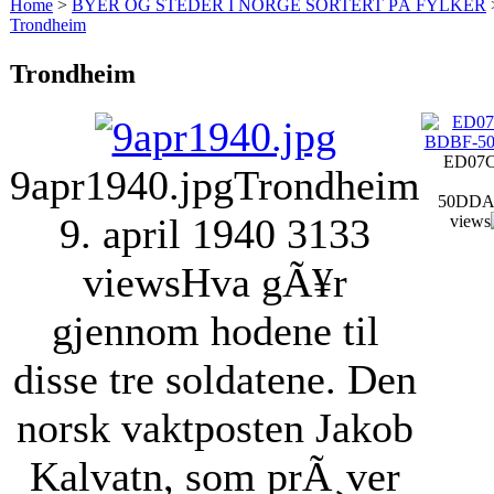
Home
>
BYER OG STEDER I NORGE SORTERT PÅ FYLKER
Trondheim
Trondheim
ED07C
9apr1940.jpg
Trondheim
50DDA
9. april 1940
3133
views
views
Hva gÃ¥r
gjennom hodene til
disse tre soldatene. Den
norsk vaktposten Jakob
Kalvatn, som prÃ¸ver