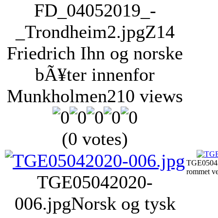
FD_04052019_-
_Trondheim2.jpg
Z14
Friedrich Ihn og norske
bÃ¥ter innenfor
Munkholmen
210 views
(0 votes)
TGE05042
rommet ve
TGE05042020-
006.jpg
Norsk og tysk