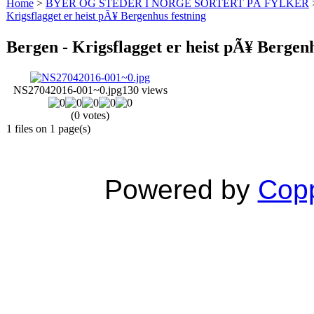
Home
>
BYER OG STEDER I NORGE SORTERT PÅ FYLKER
Krigsflagget er heist pÃ¥ Bergenhus festning
Bergen - Krigsflagget er heist pÃ¥ Bergen
NS27042016-001~0.jpg
130 views
(0 votes)
1 files on 1 page(s)
Powered by
Copp