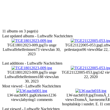
11 albums on 3 page(s)
Last updated albums - Luftwaffe Nachrichten
TGE18012023-009.jpg
To unge
TGE21122005-053.jpg
Luftw
Luftwaffehelferinnen
73 views
Jan 30,
peilestasjon
96 views
Mar 22,
2023
Last additions - Luftwaffe Nachrichten
TGE18012023-009.jpg
To unge
TGE21122005-053.jpg
142 vi
Luftwaffehelferinnen
188 views
Jan
22, 2020
30, 2023
Most viewed - Luftwaffe Nachrichten
LW-nacht001.jpg
Kirkenes
1236
LW-nacht018.jpg
TromsÃ¸
1
views
;labyring
1 comments
views
TromsÃ¸ havneomrÃ¥d
hospitalskip i sundet. E. I
1 co
Last viewed - Luftwaffe Nachrichten