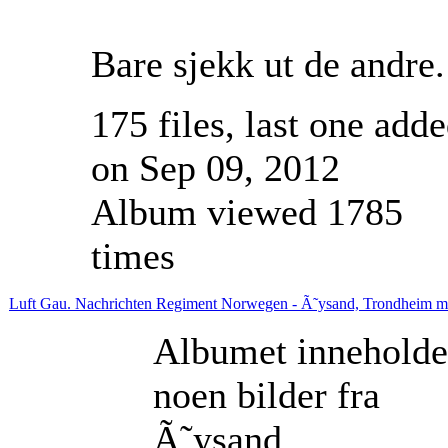
Bare sjekk ut de andre.
175 files, last one add
on Sep 09, 2012
Album viewed 1785
times
Luft Gau. Nachrichten Regiment Norwegen - Ã˜ysand, Trondheim 
Albumet inneholde
noen bilder fra
Ã˜ysand.