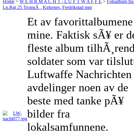
Home
>
W E H R M A C H T - L U F T W A F F E
>
Fotoalbum fra
Ln.Rgt 25 TromsÃ¸, Kirkenes, Fredrikstad mm
Et av favorittalbumene
mine. Faktisk sÃ¥ er d
fleste album tilhÃ¸ren
soldater som var tilslut
Luftwaffe Nachrichten
avdelinger noen av de
beste med tanke pÃ¥
bilder fra
lokalsamfunnene.