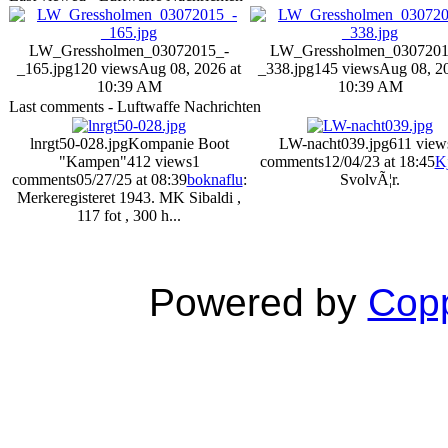
LW_Gressholmen_03072015_-
LW_Gressholmen_0307201
_165.jpg
120 views
Aug 08, 2026 at
_338.jpg
145 views
Aug 08, 20
10:39 AM
10:39 AM
Last comments - Luftwaffe Nachrichten
lnrgt50-028.jpg
Kompanie Boot
LW-nacht039.jpg
611 view
"Kampen"
412 views
1
comments
12/04/23 at 18:45
K
comments
05/27/25 at 08:39
boknaflu
:
SvolvÃ¦r.
Merkeregisteret 1943. MK Sibaldi ,
117 fot , 300 h...
Powered by
Copp