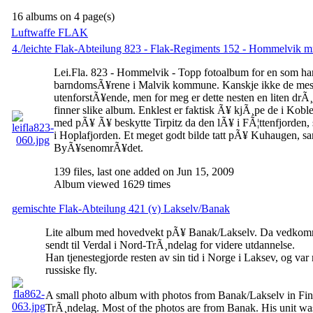
16 albums on 4 page(s)
Luftwaffe FLAK
4./leichte Flak-Abteilung 823 - Flak-Regiments 152 - Hommelvik 
Lei.Fla. 823 - Hommelvik - Topp fotoalbum for en som ha
barndomsÃ¥rene i Malvik kommune. Kanskje ikke de mest
utenforstÃ¥ende, men for meg er dette nesten en liten drÃ¸
finner slike album. Enklest er faktisk Ã¥ kjÃ¸pe de i Ko
med pÃ¥ Ã¥ beskytte Tirpitz da den lÃ¥ i FÃ¦ttenfjorden,
i Hoplafjorden. Et meget godt bilde tatt pÃ¥ Kuhaugen, sam
ByÃ¥senomrÃ¥det.
139 files, last one added on Jun 15, 2009
Album viewed 1629 times
gemischte Flak-Abteilung 421 (v) Lakselv/Banak
Lite album med hovedvekt pÃ¥ Banak/Lakselv. Da vedkomm
sendt til Verdal i Nord-TrÃ¸ndelag for videre utdannelse.
Han tjenestegjorde resten av sin tid i Norge i Laksev, og v
russiske fly.
A small photo album with photos from Banak/Lakselv in Fi
TrÃ¸ndelag. Most of the photos are from Banak. His unit was 