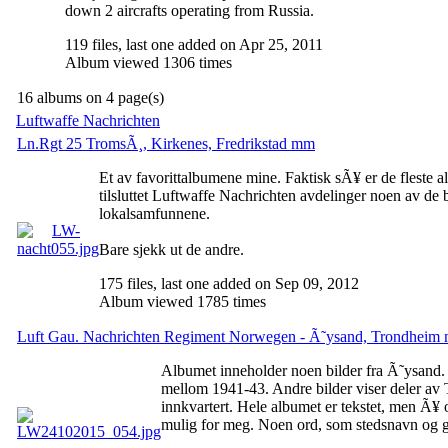
down 2 aircrafts operating from Russia.
119 files, last one added on Apr 25, 2011
Album viewed 1306 times
16 albums on 4 page(s)
Luftwaffe Nachrichten
Ln.Rgt 25 TromsÃ¸, Kirkenes, Fredrikstad mm
Et av favorittalbumene mine. Faktisk sÃ¥ er de fleste 
tilsluttet Luftwaffe Nachrichten avdelinger noen av de 
lokalsamfunnene.
Bare sjekk ut de andre.
175 files, last one added on Sep 09, 2012
Album viewed 1785 times
Luft Gau. Nachrichten Regiment Norwegen - Ã˜ysand, Trondheim
Albumet inneholder noen bilder fra Ã˜ysand. 
mellom 1941-43. Andre bilder viser deler av 
innkvartert. Hele albumet er tekstet, men Ã¥ o
mulig for meg. Noen ord, som stedsnavn og ga