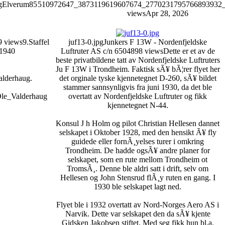
g
Elverum
85
510972647_3873119619607674_2770231795766893932_
views
Apr 28, 2026
9 views
9.Staffel
juf13-0.jpg
Junkers F 13W - Nordenfjeldske
 1940
Luftruter AS c/n 650
4898 views
Dette er et av de
beste privatbildene tatt av Nordenfjeldske Luftruters
Ju F 13W i Trondheim. Faktisk sÃ¥ bÃ¦rer flyet her
alderhaug.
det orginale tyske kjennetegnet D-260, sÃ¥ bildet
stammer sannsynligvis fra juni 1930, da det ble
/Ole_Valderhaug
overtatt av Nordenfjeldske Luftruter og fikk
kjennetegnet N-44.
Konsul J h Holm og pilot Christian Hellesen dannet
selskapet i Oktober 1928, med den hensikt Ã¥ fly
guidede eller fornÃ¸yelses turer i omkring
Trondheim. De hadde ogsÃ¥ andre planer for
selskapet, som en rute mellom Trondheim ot
TromsÃ¸. Denne ble aldri satt i drift, selv om
Hellesen og John Stensrud flÃ¸y ruten en gang. I
1930 ble selskapet lagt ned.
Flyet ble i 1932 overtatt av Nord-Norges Aero AS i
Narvik. Dette var selskapet den da sÃ¥ kjente
Gidsken Jakobsen stiftet. Med seg fikk hun bl.a.