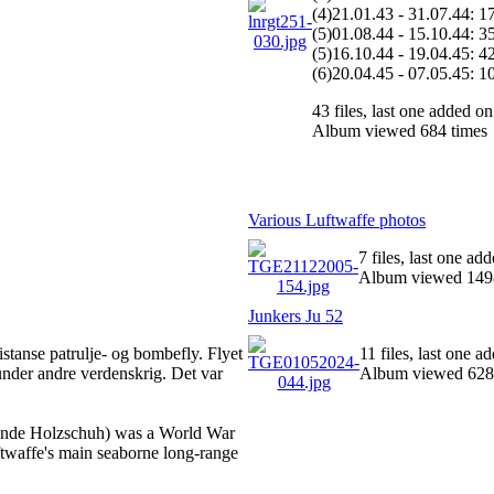
(4)21.01.43 - 31.07.44: 
(5)01.08.44 - 15.10.44: 3
(5)16.10.44 - 19.04.45: 4
(6)20.04.45 - 07.05.45: 1
43 files, last one added o
Album viewed 684 times
Various Luftwaffe photos
7 files, last one a
Album viewed 149
Junkers Ju 52
tanse patrulje- og bombefly. Flyet
11 files, last one 
under andre verdenskrig. Det var
Album viewed 628
ende Holzschuh) was a World War
uftwaffe's main seaborne long-range