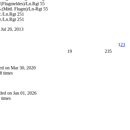
17(Flugmeldes)/Ln.Rgt 55
5.(Mittl. Flugm)/Ln-Rgt 55
2./Ln.Rgt 251
0./Ln.Rgt 251
n Jul 20, 2013
1
2
3
19
235
dded on Mar 30, 2020
8 times
added on Jan 01, 2026
 times