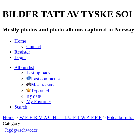
BILDER TATT AV TYSKE SOLD
Mostly photos and photo albums captured in Norway 
Home
Contact
Register
Login
Album list
Last uploads
Last comments
Most viewed
Top rated
By date
My Favorites
Search
Home
>
W E H R M A C H T - L U F T W A F F E
>
Fotoalbum fra
Category
Jagdgwschwader