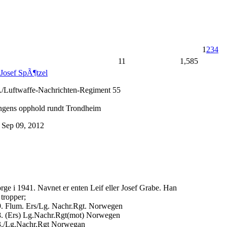
1
2
3
4
11
1,585
 Josef SpÃ¶tzel
3./Luftwaffe-Nachrichten-Regiment 55
ingens opphold rundt Trondheim
n Sep 09, 2012
e i 1941. Navnet er enten Leif eller Josef Grabe. Han
 tropper;
19. Flum. Ers/Lg. Nachr.Rgt. Norwegen
18. (Ers) Lg.Nachr.Rgt(mot) Norwegen
23./Lg.Nachr.Rgt Norwegan