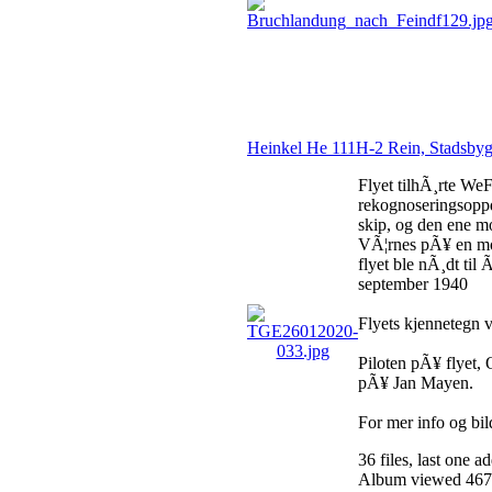
Heinkel He 111H-2 Rein, Stadsby
Flyet tilhÃ¸rte WeF
rekognoseringsoppdr
skip, og den ene mo
VÃ¦rnes pÃ¥ en mo
flyet ble nÃ¸dt ti
september 1940
Flyets kjennetegn
Piloten pÃ¥ flyet, 
pÃ¥ Jan Mayen.
For mer info og bil
36 files, last one 
Album viewed 467