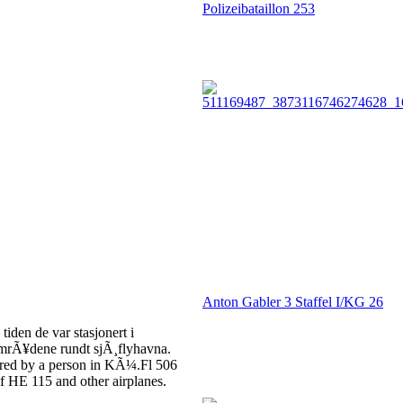
Polizeibataillon 253
Anton Gabler 3 Staffel I/KG 26
iden de var stasjonert i
 omrÃ¥dene rundt sjÃ¸flyhavna.
ured by a person in KÃ¼.Fl 506
f HE 115 and other airplanes.