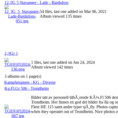
12./JG 5 Stavanger - Lade - Bardufoss
54 files, last one added on Mar 06, 2021
Album viewed 135 times
2,/JGr 1
1 files, last one added on Jun 24, 2024
Album viewed 142 times
3 albums on 1 page(s)
Kampfgruppen - KG - Diverse
Ku.Fl.Gr 506 - Trondheim
Bilder tatt av personell tilhÃ¸rende KÃ¼.Fl 506 den t
Trondheim. Her finnes en god del bilder fra Ila og
Flere HE 115 samt andre typer sjÃ¸fly. Photos capt
when they operatet out of Trondheim. Nice photos o