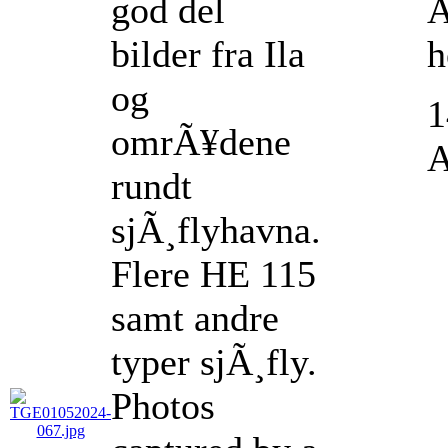
god del
A
bilder fra Ila
h
og
1
omrÃ¥dene
A
rundt
sjÃ¸flyhavna.
Flere HE 115
samt andre
typer sjÃ¸fly.
Photos