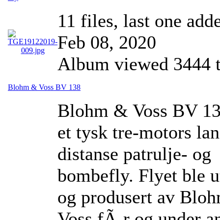
11 files, last one add
Feb 08, 2020
Album viewed 3444 
Blohm & Voss BV 138
Blohm & Voss BV 13
et tysk tre-motors la
distanse patrulje- og
bombefly. Flyet ble u
og produsert av Blo
Voss fÃ¸r og under a