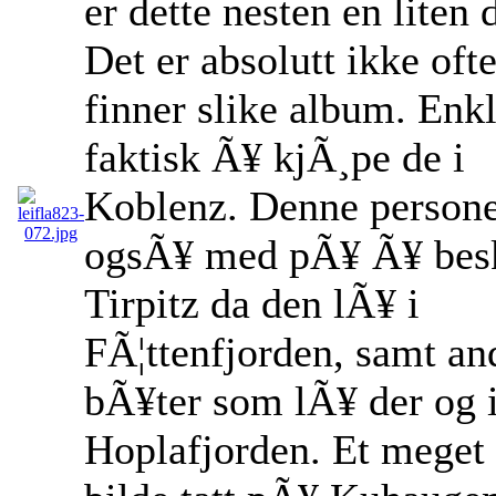
er dette nesten en liten
Det er absolutt ikke oft
finner slike album. Enkl
faktisk Ã¥ kjÃ¸pe de i
Koblenz. Denne persone
ogsÃ¥ med pÃ¥ Ã¥ bes
Tirpitz da den lÃ¥ i
FÃ¦ttenfjorden, samt an
bÃ¥ter som lÃ¥ der og 
Hoplafjorden. Et meget