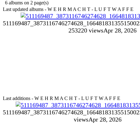
6 albums on 2 page(s)
Last updated albums - W E H R M A C H T - L U F T W A F F E
511169487_3873116746274628_16648183135515002
253
220 views
Apr 28, 2026
Last additions - W E H R M A C H T - L U F T W A F F E
511169487_3873116746274628_16648183135515002
views
Apr 28, 2026