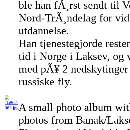
ble han fÃ¸rst sendt til V
Nord-TrÃ¸ndelag for vid
utdannelse.
Han tjenestegjorde reste
tid i Norge i Laksev, og 
med pÃ¥ 2 nedskytinger
russiske fly.
A small photo album wit
photos from Banak/Lakse