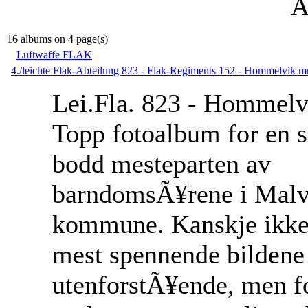
A
16 albums on 4 page(s)
Luftwaffe FLAK
4./leichte Flak-Abteilung 823 - Flak-Regiments 152 - Hommelvik 
Lei.Fla. 823 - Hommelv
Topp fotoalbum for en 
bodd mesteparten av
barndomsÃ¥rene i Malv
kommune. Kanskje ikke
mest spennende bildene
utenforstÃ¥ende, men f