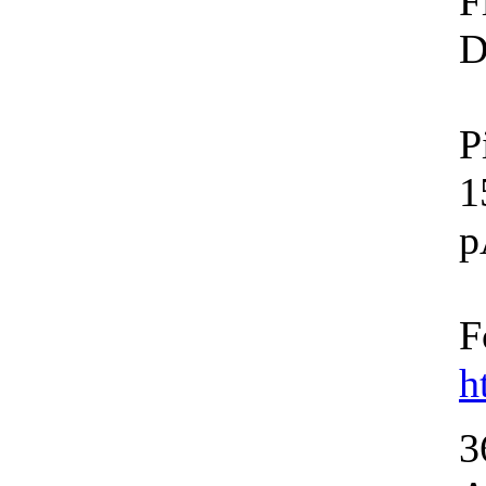
F
D
P
1
p
F
h
3