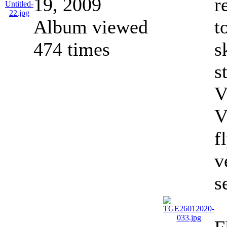
19, 2009
r
Album viewed
t
474 times
s
s
V
V
f
v
s