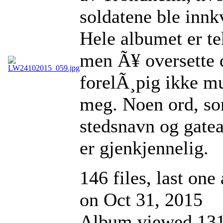
soldatene ble innkv
Hele albumet er te
men Ã¥ oversette d
forelÃ¸pig ikke mu
meg. Noen ord, s
stedsnavn og gatea
er gjenkjennelig.
146 files, last one
on Oct 31, 2015
Album viewed 13