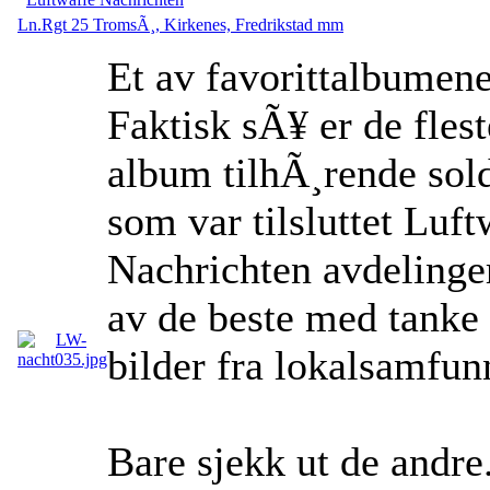
Ln.Rgt 25 TromsÃ¸, Kirkenes, Fredrikstad mm
Et av favorittalbumen
Faktisk sÃ¥ er de flest
album tilhÃ¸rende sol
som var tilsluttet Luft
Nachrichten avdelinge
av de beste med tanke
bilder fra lokalsamfun
Bare sjekk ut de andre