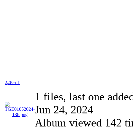
2,/JGr 1
1 files, last one adde
Jun 24, 2024
Album viewed 142 t