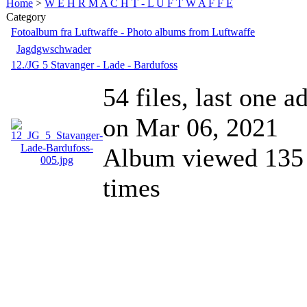
Home
>
W E H R M A C H T - L U F T W A F F E
Category
Fotoalbum fra Luftwaffe - Photo albums from Luftwaffe
Jagdgwschwader
12./JG 5 Stavanger - Lade - Bardufoss
54 files, last one a
on Mar 06, 2021
Album viewed 135
times