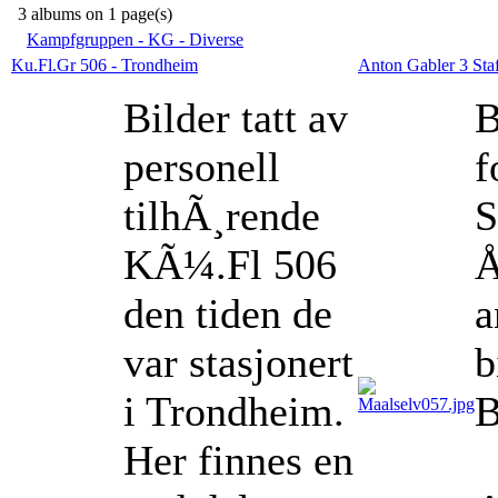
3 albums on 1 page(s)
Kampfgruppen - KG - Diverse
Ku.Fl.Gr 506 - Trondheim
Anton Gabler 3 Sta
Bilder tatt av
B
personell
f
tilhÃ¸rende
S
KÃ¼.Fl 506
Å
den tiden de
a
var stasjonert
b
i Trondheim.
B
Her finnes en