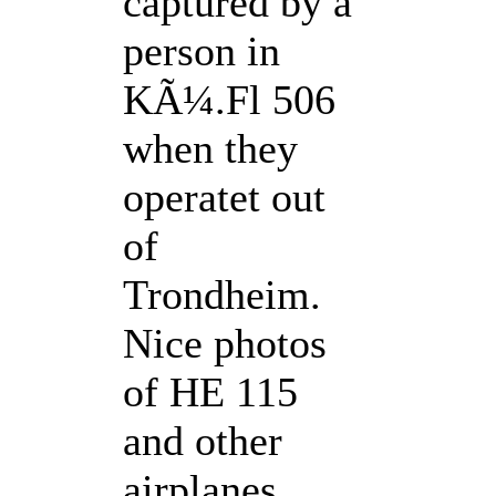
captured by a
person in
KÃ¼.Fl 506
when they
operatet out
of
Trondheim.
Nice photos
of HE 115
and other
airplanes.