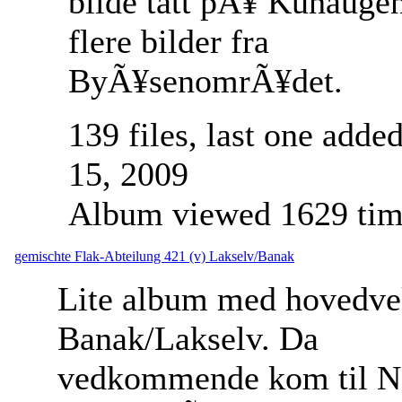
bilde tatt pÃ¥ Kuhauge
flere bilder fra
ByÃ¥senomrÃ¥det.
139 files, last one adde
15, 2009
Album viewed 1629 tim
gemischte Flak-Abteilung 421 (v) Lakselv/Banak
Lite album med hovedve
Banak/Lakselv. Da
vedkommende kom til N