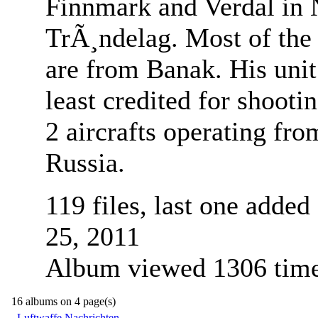
Finnmark and Verdal in 
TrÃ¸ndelag. Most of the
are from Banak. His unit
least credited for shoot
2 aircrafts operating fro
Russia.
119 files, last one added
25, 2011
Album viewed 1306 tim
16 albums on 4 page(s)
Luftwaffe Nachrichten