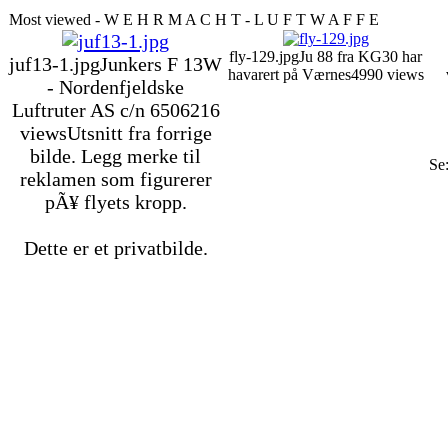
Most viewed - W E H R M A C H T - L U F T W A F F E
fly-129.jpg
Ju 88 fra KG30 har
juf13-1.jpg
Junkers F 13W
havarert på Værnes
4990 views
- Nordenfjeldske
Luftruter AS c/n 650
6216
views
Utsnitt fra forrige
bilde. Legg merke til
Se
reklamen som figurerer
pÃ¥ flyets kropp.
Dette er et privatbilde.