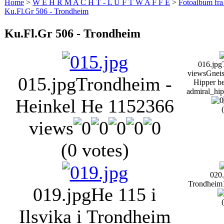
Home
>
W E H R M A C H T - L U F T W A F F E
>
Fotoalbum fra
Ku.Fl.Gr 506 - Trondheim
Ku.Fl.Gr 506 - Trondheim
016.jpg
views
Gneis
015.jpg
Trondheim -
Hipper be
admiral_hip
Heinkel He 115
2366
views
(0 votes)
020.
Trondheim
019.jpg
He 115 i
Ilsvika i Trondheim