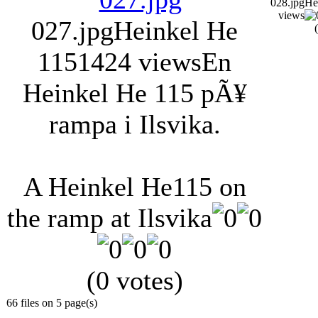
028.jpg
He
views
027.jpg
Heinkel He
115
1424 views
En
Heinkel He 115 pÃ¥
rampa i Ilsvika.
A Heinkel He115 on
the ramp at Ilsvika
(0 votes)
66 files on 5 page(s)