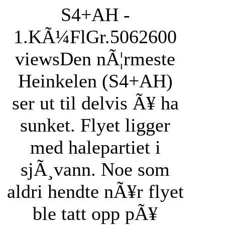
S4+AH -
1.KÃ¼FlGr.506
2600
views
Den nÃ¦rmeste
Heinkelen (S4+AH)
ser ut til delvis Ã¥ ha
sunket. Flyet ligger
med halepartiet i
sjÃ¸vann. Noe som
aldri hendte nÃ¥r flyet
ble tatt opp pÃ¥